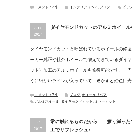
コメント：2件
インテリアリペア
,
ブログ
ダッ
ダイヤモンドカットのアルミホイール
8.17
2017
ダイヤモンドカットと呼ばれているホイールの修復
ーカー純正や社外ホイールで増えてきているダイヤ
ット）加工のアルミホイールも修復可能です。 円
うに細かいラインが入っていて、透かすと虹色に光
コメント：7件
ブログ
,
ホイールリペア
アルミホイール
,
ダイヤモンドカット
,
ミラーカット
常に触れるものだから… 擦り減った
6.4
2017
工でリフレッシュ♪