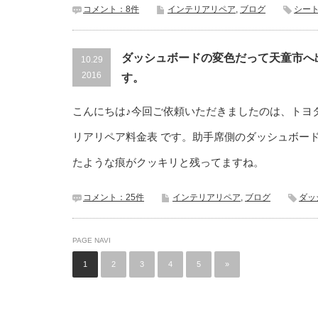
コメント：8件
インテリアリペア
,
ブログ
シー
ダッシュボードの変色だって天童市へ
10.29
2016
す。
こんにちは♪今回ご依頼いただきましたのは、トヨタ
リアリペア料金表 です。助手席側のダッシュボー
たような痕がクッキリと残ってますね。
コメント：25件
インテリアリペア
,
ブログ
ダッ
PAGE NAVI
1
2
3
4
5
»