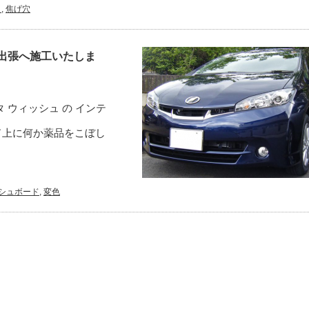
ト
,
焦げ穴
出張へ施工いたしま
 ウィッシュ の インテ
ド上に何か薬品をこぼし
シュボード
,
変色