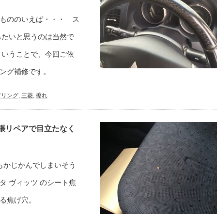
もののいえば・・・ ス
ちたいと思うのは当然で
ということで、今回ご依
ング補修です。
アリング
,
三菱
,
擦れ
張リペアで目立たなく
もかじかんでしまいそう
 ヴィッツ のシート焦
る焦げ穴。