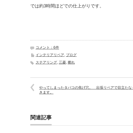
では約3時間ほどでの仕上がりです。
コメント：6件
インテリアリペア
,
ブログ
ステアリング
,
三菱
,
擦れ
やってしまったタバコの焦げ穴。 出張リペアで目立たな
きます。
関連記事